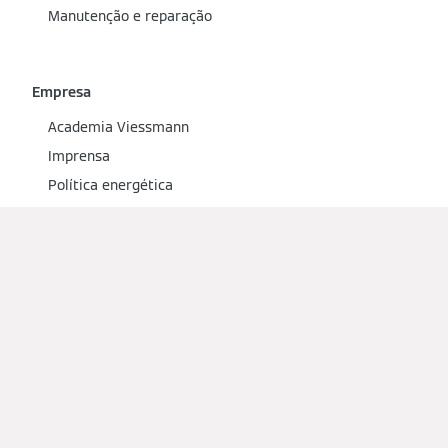
Manutenção e reparação
Empresa
Academia Viessmann
Imprensa
Política energética
Soluções à medida
Edifícios residenciais
Energias renováveis
Tecnologia de sistemas
Soluções de climatização