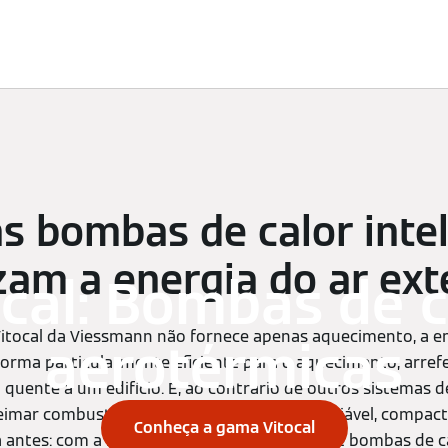
imatização
Assistência técnica
Encontre o seu produto
 as bombas de calor inte
izam a energia do ar ext
ocal: Bombas de c
tocal da Viessmann não fornece apenas aquecimento, a ene
aerotérmicas
 forma particularmente eficiente para o aquecimento, arre
quente a um edifício. E, ao contrário de outros sistemas 
imar combustíveis como o gás ou gasóleo. Fiável, compac
Conheça a gama Vitocal
antes: com a nova e inovadora tecnologia de bombas de ca