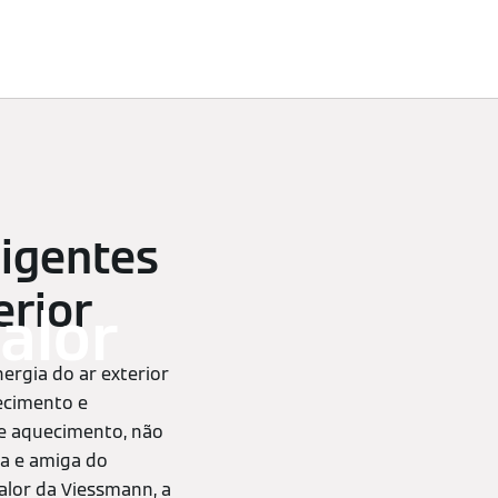
Profissionais
ligentes
erior
alor
rgia do ar exterior
fecimento e
de aquecimento, não
ta e amiga do
lor da Viessmann, a