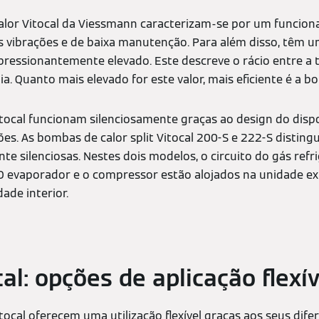
alor Vitocal da Viessmann caracterizam-se por um funcio
s vibrações e de baixa manutenção. Para além disso, têm u
essionantemente elevado. Este descreve o rácio entre a t
. Quanto mais elevado for este valor, mais eficiente é a bo
tocal funcionam silenciosamente graças ao design do dispo
ões. As bombas de calor split Vitocal 200-S e 222-S distin
e silenciosas. Nestes dois modelos, o circuito do gás refr
O evaporador e o compressor estão alojados na unidade ex
dade interior.
al: opções de aplicação flexív
ocal oferecem uma utilização flexível graças aos seus difer