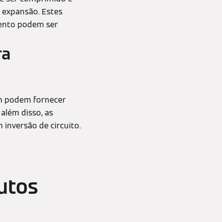
e expansão. Estes
mento podem ser
ra
ém podem fornecer
 além disso, as
inversão de circuito.
utos