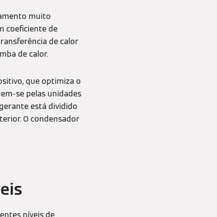
namento muito
m coeficiente de
ransferência de calor
mba de calor.
sitivo, que optimiza o
guem-se pelas unidades
igerante está dividido
terior. O condensador
eis
entes níveis de