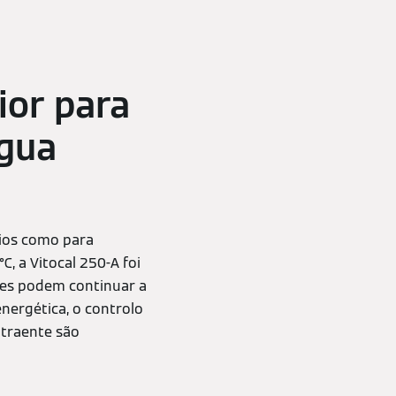
ior para
água
cios como para
, a Vitocal 250-A foi
tes podem continuar a
energética, o controlo
atraente são