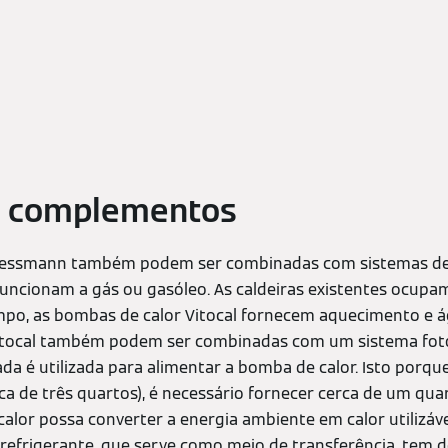
o complementos
Viessmann também podem ser combinadas com sistemas d
funcionam a gás ou gasóleo. As caldeiras existentes ocupa
mpo, as bombas de calor Vitocal fornecem aquecimento e 
itocal também podem ser combinadas com um sistema foto
da é utilizada para alimentar a bomba de calor. Isto porqu
ca de três quartos), é necessário fornecer cerca de um quar
alor possa converter a energia ambiente em calor utilizáv
ás refrigerante, que serve como meio de transferência, tem 