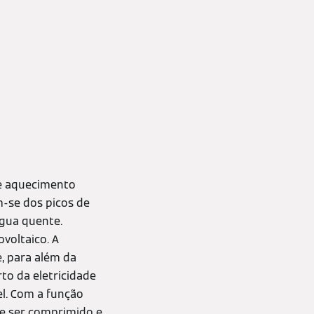
e aquecimento
m-se dos picos de
água quente.
voltaico. A
e, para além da
to da eletricidade
el. Com a função
de ser comprimido e