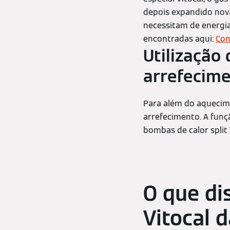
depois expandido nova
necessitam de energi
encontradas aqui:
Com
Utilização
arrefecim
Para além do aquecim
arrefecimento. A funçã
bombas de calor split
O que di
Vitocal 