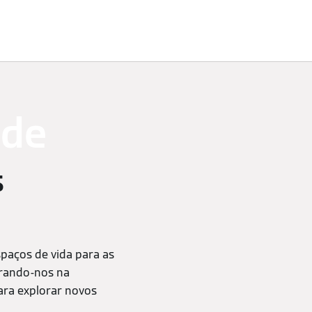
Profissionais
 de
s
paços de vida para as
rando-nos na
ara explorar novos