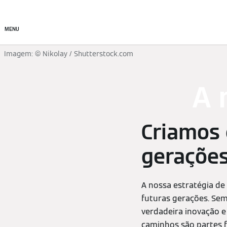
Produtos
Soluções de cl
MENU
Imagem: © Nikolay / Shutterstock.com
A 
Criamos 
gerações
A nossa estratégia de
futuras gerações. Se
verdadeira inovação e
caminhos são partes f