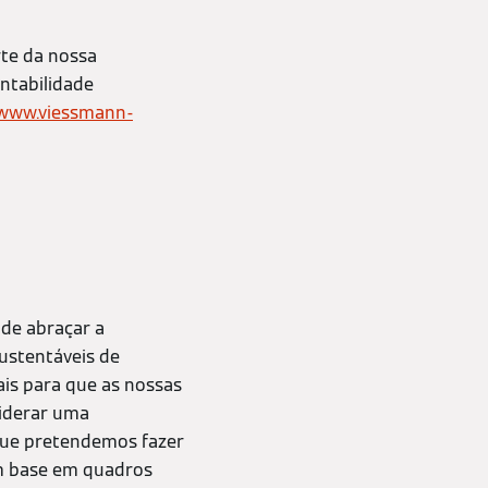
rte da nossa
entabilidade
/www.viessmann-
 de abraçar a
ustentáveis de
is para que as nossas
liderar uma
 que pretendemos fazer
om base em quadros