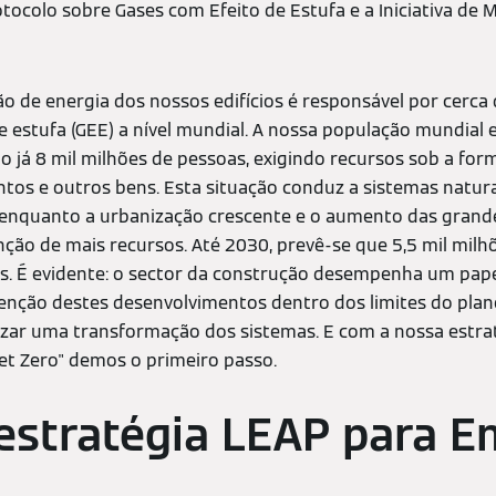
otocolo sobre Gases com Efeito de Estufa e a Iniciativa de
ção de energia dos nossos edifícios é responsável por cerc
e estufa (GEE) a nível mundial. A nossa população mundial e
o já 8 mil milhões de pessoas, exigindo recursos sob a for
entos e outros bens. Esta situação conduz a sistemas natur
o, enquanto a urbanização crescente e o aumento das grand
ão de mais recursos. Até 2030, prevê-se que 5,5 mil milh
. É evidente: o sector da construção desempenha um pap
nção destes desenvolvimentos dentro dos limites do plan
alizar uma transformação dos sistemas. E com a nossa estrat
et Zero" demos o primeiro passo.
estratégia LEAP para E