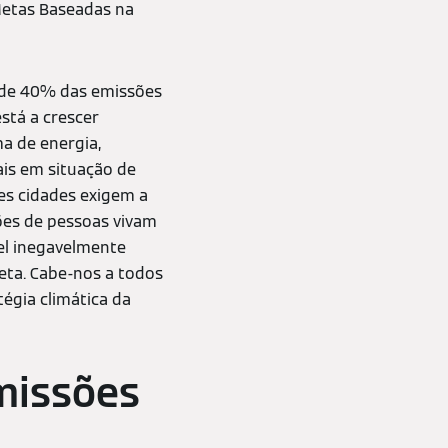
 Metas Baseadas na
a de 40% das emissões
stá a crescer
ma de energia,
ais em situação de
es cidades exigem a
ões de pessoas vivam
el inegavelmente
eta. Cabe-nos a todos
égia climática da
missões