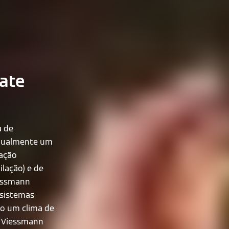
ate
a de
atualmente um
zação
lação) e de
iessmann
 sistemas
do um clima de
A Viessmann