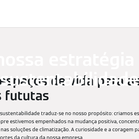
imatização
Assistência técnica
Encontre o seu produto
nossa estratégia
sustentabilidade
espaços de vida para a
 fututas
 sustentabilidade traduz-se no nosso propósito: criamos es
mpre estivemos empenhados na mudança positiva, concent
 nas soluções de climatização. A curiosidade e a coragem p
ortes da cultura da nossa empresa.