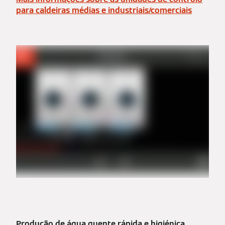
para caldeiras médias e industriais/comerciais
Produção de água quente rápida e higiénica