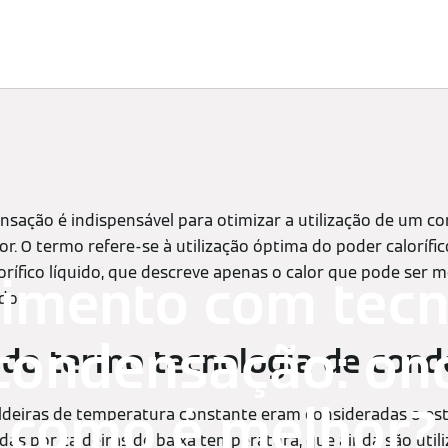
imatização
Assistência técnica
Encontre o seu produto
nsação é indispensável para otimizar a utilização de um co
r. O termo refere-se à utilização óptima do poder calorífic
orífico líquido, que descreve apenas o calor que pode ser
imento com tecn
do.
condensação: on
 do termo tecnologia de con
como é melhor?
aldeiras de temperatura constante eram consideradas o est
ídas por caldeiras de baixa temperatura, que ainda são uti