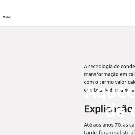
Produtos
Soluções de cl
MENU
A tecnologia de conde
transformação em calo
com o termo valor cal
Aquec
combustível é queima
de 
Explicação
Até aos anos 70, as c
tarde, foram substitu