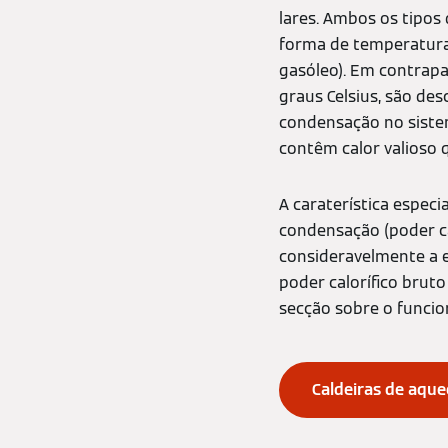
lares. Ambos os tipos
forma de temperatura 
gasóleo). Em contrapa
graus Celsius, são de
condensação no siste
contêm calor valioso 
A caraterística especi
condensação (poder c
consideravelmente a e
poder calorífico brut
secção sobre o funci
Caldeiras de aqu