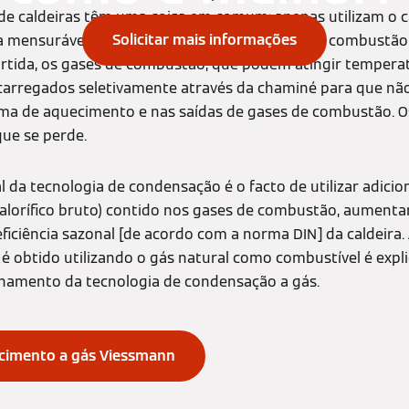
 de caldeiras têm uma coisa em comum: apenas utilizam o c
Solicitar mais informações
mensurável (valor calorífico líquido) durante a combustão
rtida, os gases de combustão, que podem atingir tempera
scarregados seletivamente através da chaminé para que nã
ma de aquecimento e nas saídas de gases de combustão. 
que se perde.
al da tecnologia de condensação é o facto de utilizar adici
alorífico bruto) contido nos gases de combustão, aument
ficiência sazonal [de acordo com a norma DIN] da caldeira
o é obtido utilizando o gás natural como combustível é ex
onamento da tecnologia de condensação a gás.
ecimento a gás Viessmann