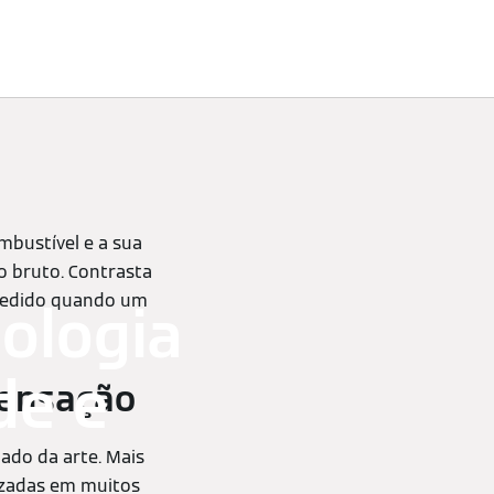
Profissionais
mbustível e a sua
o bruto. Contrasta
 medido quando um
ologia
de e
densação
ado da arte. Mais
lizadas em muitos