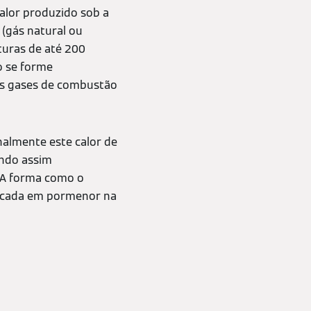
alor produzido sob a
 (gás natural ou
turas de até 200
o se forme
Os gases de combustão
onalmente este calor de
ando assim
. A forma como o
plicada em pormenor na