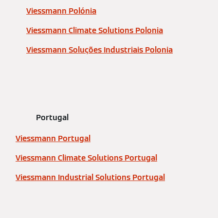
Viessmann Polónia
Viessmann Climate Solutions Polonia
Viessmann Soluções Industriais Polonia
Portugal
Viessmann Portugal
Viessmann Climate Solutions Portugal
Viessmann Industrial Solutions Portugal