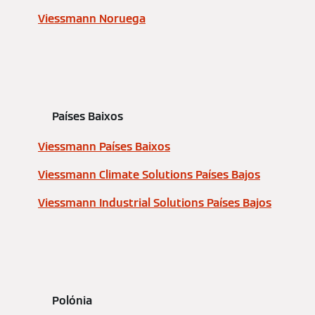
Viessmann Noruega
Países Baixos
Viessmann Países Baixos
Viessmann Climate Solutions Países Bajos
Viessmann Industrial Solutions Países Bajos
Polónia