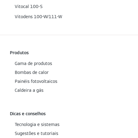
Vitocal 100-S
Vitodens 100-W/111-W
Produtos
Gama de produtos
Bombas de calor
Painéis fotovoltaicos
Caldeira a gás
Dicas e conselhos
Tecnologia e sistemas
Sugestões e tutoriais