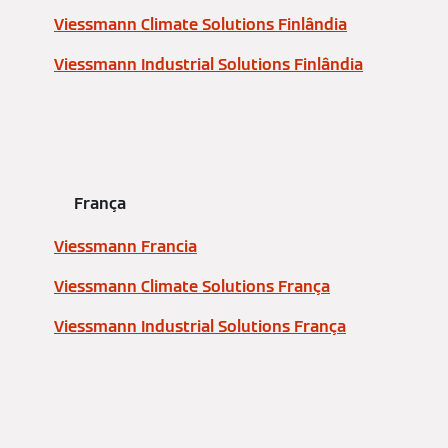
Viessmann Climate Solutions Finlândia
Viessmann Industrial Solutions Finlândia
França
Viessmann Francia
Viessmann Climate Solutions França
Viessmann Industrial Solutions França