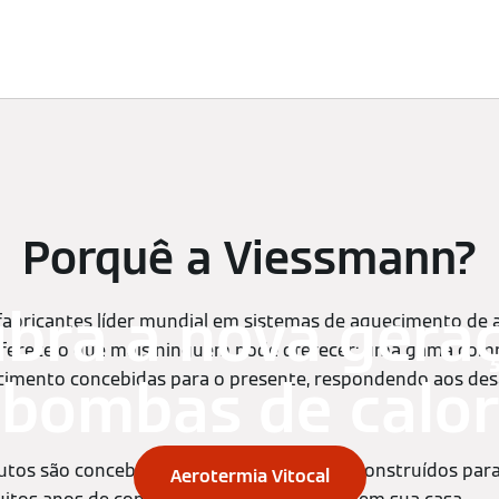
imatização
Assistência técnica
Encontre o seu produto
Porquê a Viessmann?
bra a nova gera
abricantes líder mundial em sistemas de aquecimento de al
 oferece o que mais ninguém pode oferecer: uma gama comp
cimento concebidas para o presente, respondendo aos desa
bombas de calor
tos são concebidos a pensar no futuro e construídos para
Aerotermia Vitocal