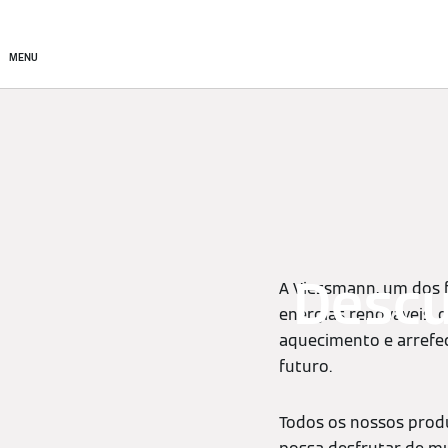
Produtos
Soluções de cl
MENU
Descu
A Viessmann, um dos f
energias renováveis,
aquecimento e arrefe
futuro.
Todos os nossos produ