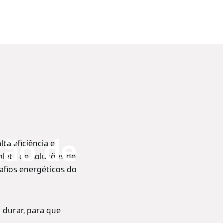
Profissionais
ção de
ta eficiência e
leta de soluções de
fios energéticos do
 durar, para que