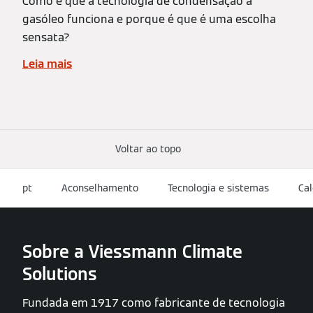
Como é que a tecnologia de condensação a
gasóleo funciona e porque é que é uma escolha
sensata?
Leia mais
Voltar ao topo
pt
Aconselhamento
Tecnologia e sistemas
Cal
Sobre a Viessmann Climate
Solutions
Fundada em 1917 como fabricante de tecnologia