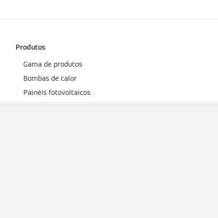
Produtos
Gama de produtos
Bombas de calor
Painéis fotovoltaicos
Caldeira a gás
Dicas e conselhos
Tecnologia e sistemas
Sugestões e tutoriais
Energia e clima
Manutenção e reparação