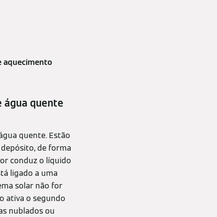
de aquecimento
e água quente
 água quente. Estão
depósito, de forma
or conduz o líquido
stá ligado a uma
ema solar não for
lo ativa o segundo
ias nublados ou