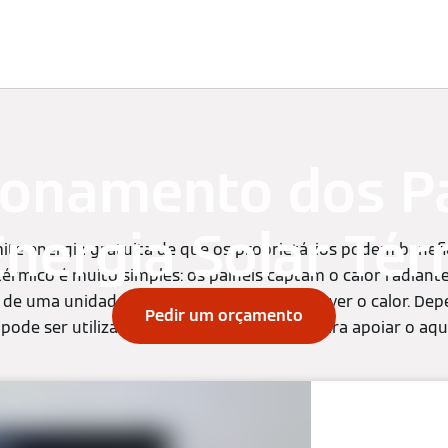
imatização
Assistência técnica
Encontre o seu produto
ionamento dos Pa
Energia Solar Tér
emite energia gratuita de que os proprietários podem benef
r térmico é muito simples: os painéis captam o calor radia
s de uma unidade de armazenamento absorver o calor. D
Pedir um orçamento
r pode ser utilizado para aquecer água ou para apoiar o aq