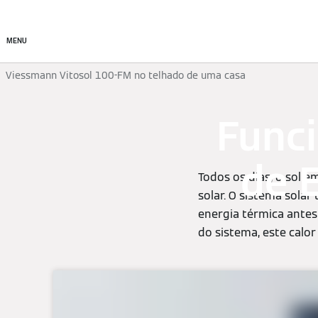
Produtos
Soluções de cl
MENU
Viessmann Vitosol 100-FM no telhado de uma casa
Func
de 
Todos os dias, o sol 
solar. O sistema sola
energia térmica ante
do sistema, este calo