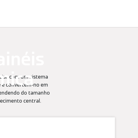
Profissionais
inéis
mica
iciar com um sistema
nte e convertem-no em
ependendo do tamanho
uecimento central.