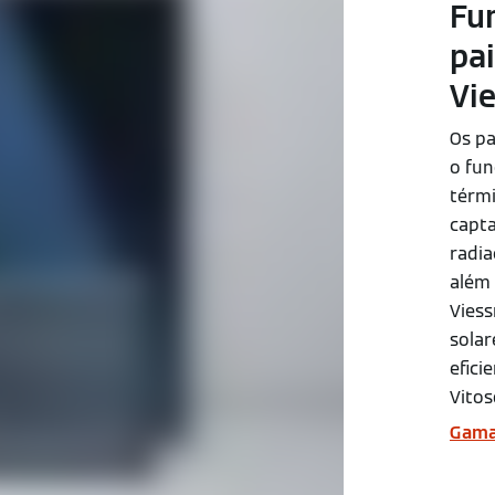
Fu
pai
Vi
Os pa
o fun
térmi
capta
radia
além 
Vies
solar
efici
Vitos
Gama