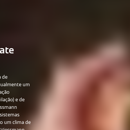
ate
a de
atualmente um
zação
lação) e de
iessmann
 sistemas
do um clima de
A Viessmann