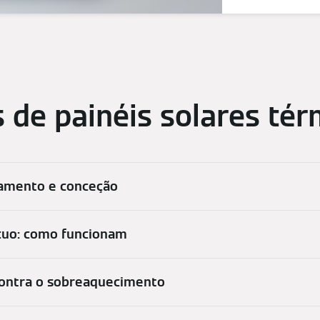
s de painéis solares tér
onamento e conceção
ácuo: como funcionam
contra o sobreaquecimento