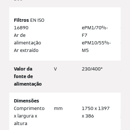
Filtros
EN ISO
16890
ePM1/70%-
ePM
Ar de
F7
F7
alimentação
ePM10/55%-
ePM
Ar extraído
M5
M5
Valor da
V
230/400*
230
fonte de
alimentação
Dimensões
Comprimento
mm
1750 x 1397
190
x largura x
x 386
x 4
altura