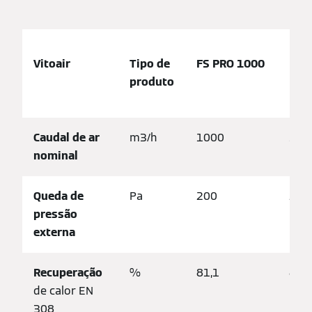
Vitoair
Tipo de
FS PRO 1000
FS 
produto
Caudal de ar
m3/h
1000
150
nominal
Queda de
Pa
200
200
pressão
externa
Recuperação
%
81,1
80,6
de calor EN
308