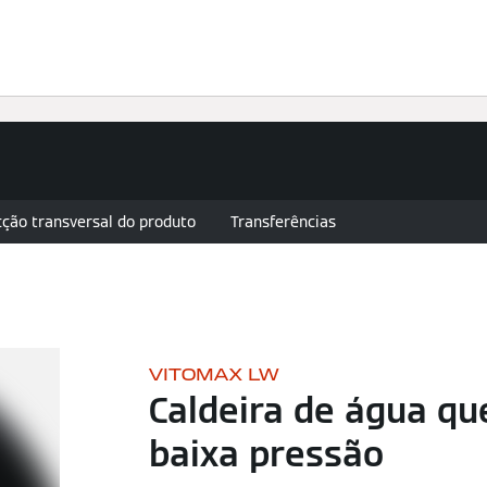
imatização
Assistência técnica
Encontre o seu produto
ção transversal do produto
Transferências
VITOMAX LW
Caldeira de água qu
baixa pressão