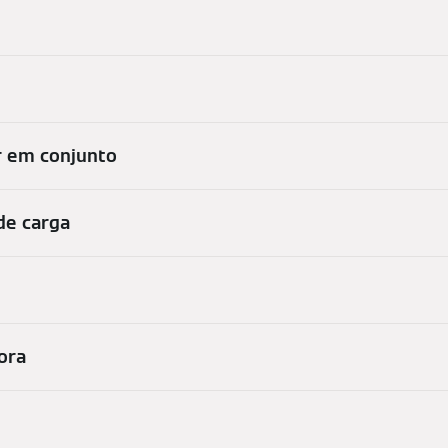
r em conjunto
de carga
ora