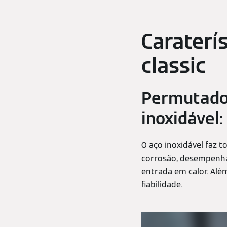
Caraterí
classic
Permutador
inoxidável:
O aço inoxidável faz t
corrosão, desempenha 
entrada em calor. Além
fiabilidade.