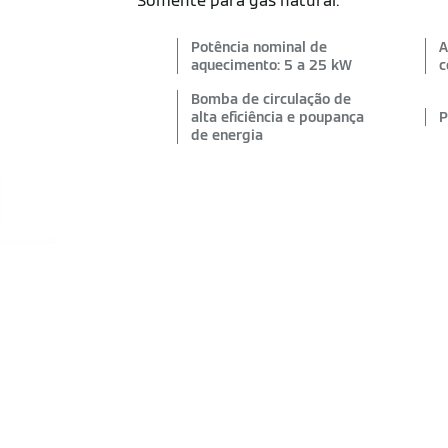
Somente para gás natural.
Potência nominal de
A
aquecimento: 5 a 25 kW
c
Bomba de circulação de
alta eficiência e poupança
P
de energia