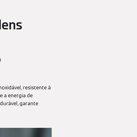
dens
o
noxidável, resistente à
e a energia de
 durável, garante